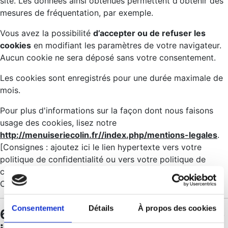
site. Les données ainsi obtenues permettent d'obtenir des
mesures de fréquentation, par exemple.
Vous avez la possibilité
d’accepter ou de refuser les
cookies
en modifiant les paramètres de votre navigateur.
Aucun cookie ne sera déposé sans votre consentement.
Les cookies sont enregistrés pour une durée maximale de
mois.
Pour plus d'informations sur la façon dont nous faisons
usage des cookies, lisez notre
http://menuiseriecolin.fr//index.php/mentions-legales
.
[Consignes : ajoutez ici le lien hypertexte vers votre
politique de confidentialité ou vers votre politique de
cookies si vous en avez une (c'est le cas si vous utilisez
Complianz)]
Consentement
Détails
À propos des cookies
6 - Droit applicable et attribution de