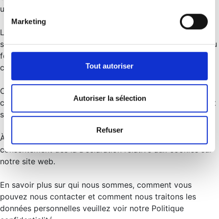
utilisateur plus efficace.
Marketing
La loi stipule que nous ne pouvons stocker des cookies
sur votre appareil que s’ils sont strictement nécessaires au
fonctionnement de ce site. Pour tous les autres types de
Tout autoriser
cookies, nous avons besoin de votre permission.
Ce site utilise différents types de cookies. Certains
Autoriser la sélection
cookies sont placés par les services tiers qui apparaissent
sur nos pages.
Refuser
À tout moment, vous pouvez modifier ou retirer votre
consentement dès la Déclaration relative aux cookies sur
notre site web.
En savoir plus sur qui nous sommes, comment vous
pouvez nous contacter et comment nous traitons les
données personnelles veuillez voir notre Politique